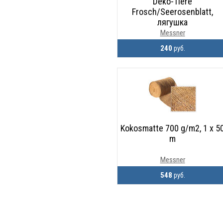
Deko-Tiere
Frosch/Seerosenblatt,
лягушка
Messner
240
руб.
Kokosmatte 700 g/m2, 1 x 5
m
Messner
548
руб.