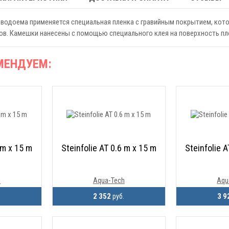
водоема применяется специальная пленка с гравийным покрытием, кот
ов. Камешки нанесены с помощью специального клея на поверхность пле
МЕНДУЕМ:
 m x 15 m
Steinfolie AT 0.6 m x 15 m
Steinfolie 
h
Aqua-Tech
Aqu
2 352
3 9
.
руб.