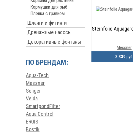
Корзины для растений
Кормушки для рыб
Пленка с гравием
Шланги и фитинги
Steinfolie Aquagard
Дренажные насосы
Декоративные фонтаны
Messner
3 339
руб
ПО БРЕНДАМ:
Aqua-Tech
Messner
Seliger
Velda
SmartpondFilter
Aqua Control
ERGIS
Bostik