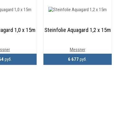
uagard 1,0 х 15m
Steinfolie Aquagard 1,2 х 15m
ssner
Messner
64
6 677
руб.
руб.