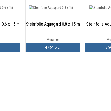
 0,6 х 15 m
Steinfolie Aquagard 0,8 х 15 m
Steinfolie Aq
Messner
Me
4 451
5 5
.
руб.