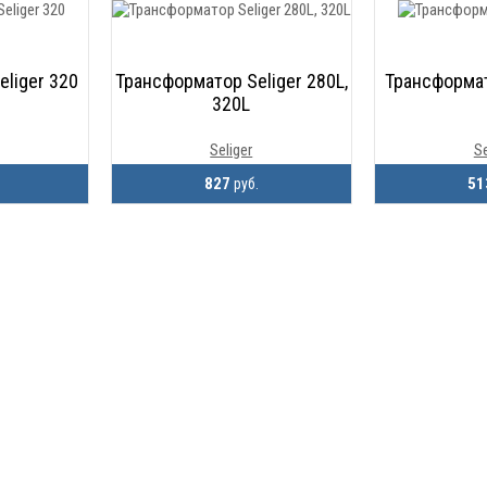
liger 320
Трансформатор Seliger 280L,
Трансформат
320L
Seliger
Se
827
5
руб.