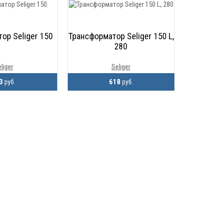
ор Seliger 150
Трансформатор Seliger 150 L,
280
liger
Seliger
13
618
руб.
руб.