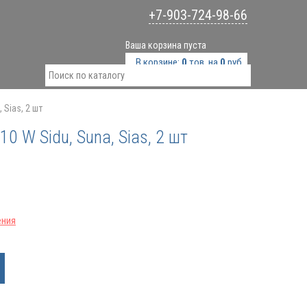
+7-903-724-98-66
Ваша корзина пуста
В корзине:
0
тов. на
0
руб.
 Sias, 2 шт
0 W Sidu, Suna, Sias, 2 шт
ения