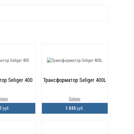
ор Seliger 400
Трансформатор Seliger 400L
liger
Seliger
27
1 035
руб.
руб.