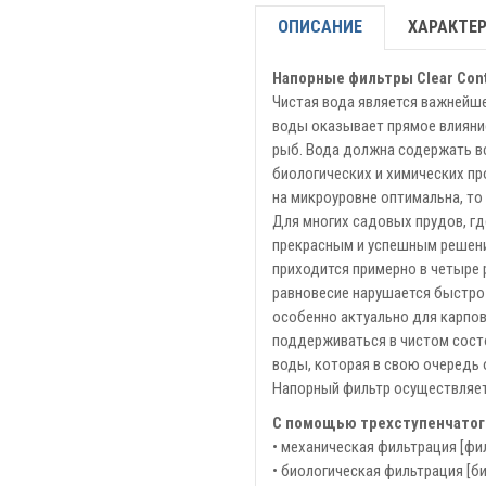
ОПИСАНИЕ
ХАРАКТЕ
Напорные фильтры Clear Cont
Чистая вода является важнейш
воды оказывает прямое влияние
рыб. Вода должна содержать в
биологических и химических пр
на микроуровне оптимальна, то
Для многих садовых прудов, гд
прекрасным и успешным решени
приходится примерно в четыре 
равновесие нарушается быстро
особенно актуально для карпов
поддерживаться в чистом состо
воды, которая в свою очередь
Напорный фильтр осуществляет 
С помощью трехступенчатог
• механическая фильтрация [фи
• биологическая фильтрация [би