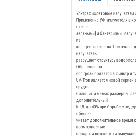
Ультрафиолетовые излучатели 
Применение УФ-излучателя в к
с сине-
зелеными] и бактериями. Излуч
из
кварцевого стекла. Протекая в
излучатель
разрушает структуру водорослей
Образовавша-
яся грязь подается в фильтр и 
UV-Tron является новой серией
прудов
больших и малых размеров Глав
дополнительный
КПД до 40% при борьбе с водор
обеспе-
чивает дополнительное время 
возможностью
поворота впускного и выпускно