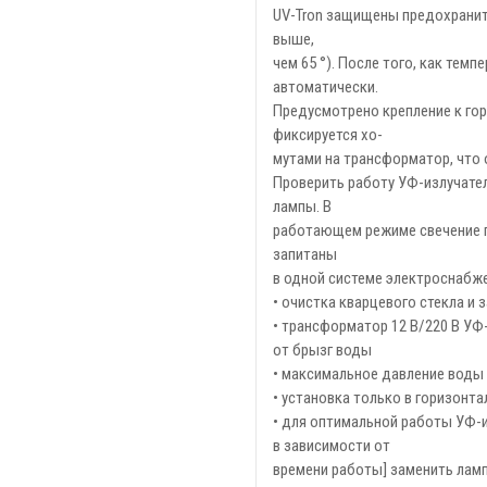
UV-Tron защищены предохранит
выше,
чем 65 °). После того, как те
автоматически.
Предусмотрено крепление к го
фиксируется хо-
мутами на трансформатор, что
Проверить работу УФ-излучате
лампы. В
работающем режиме свечение го
запитаны
в одной системе электроснабже
• очистка кварцевого стекла и
• трансформатор 12 В/220 В У
от брызг воды
• максимальное давление воды 
• установка только в горизонт
• для оптимальной работы УФ-и
в зависимости от
времени работы] заменить ламп